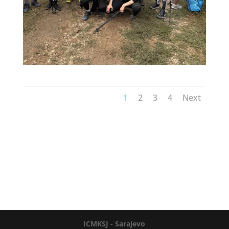
1
2
3
4
Next
ICMKSJ - Sarajevo