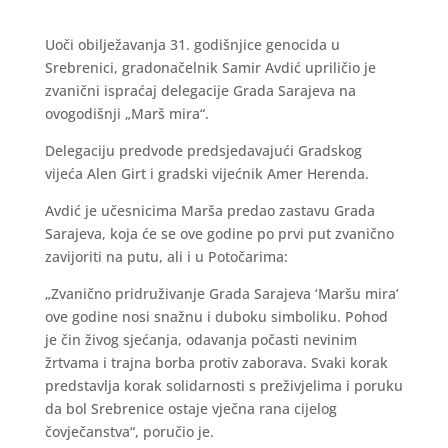
Uoči obilježavanja 31. godišnjice genocida u
Srebrenici, gradonačelnik Samir Avdić upriličio je
zvanični ispraćaj delegacije Grada Sarajeva na
ovogodišnji „Marš mira“.
Delegaciju predvode predsjedavajući Gradskog
vijeća Alen Girt i gradski vijećnik Amer Herenda.
Avdić je učesnicima Marša predao zastavu Grada
Sarajeva, koja će se ove godine po prvi put zvanično
zavijoriti na putu, ali i u Potočarima:
„Zvanično pridruživanje Grada Sarajeva ‘Maršu mira’
ove godine nosi snažnu i duboku simboliku. Pohod
je čin živog sjećanja, odavanja počasti nevinim
žrtvama i trajna borba protiv zaborava. Svaki korak
predstavlja korak solidarnosti s preživjelima i poruku
da bol Srebrenice ostaje vječna rana cijelog
čovječanstva“, poručio je.