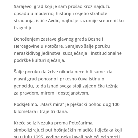
Sarajevo, grad koji je sam prošao kroz najdužu
opsadu u modernoj historiji i osjetio strahote
stradanja, ističe Avdić, najbolje razumije srebreničku
tragediju.
Donošenjem zastave glavnog grada Bosne i
Hercegovine u Potočare, Sarajevo šalje poruku
neraskidivog jedinstva, suosjećanja i institucionalne
podrške kulturi sjećanja.
Šalje poruku da žrtve nikada neće biti same, da
glavni grad ponosno i prkosno čuva istinu o
genocidu, te da iznad svega stoji zajednička težnja
za pravdom, mirom i dostojanstvom.
Podsjetimo, „Marš mira“ je pješački pohod dug 100
kilometara i traje tri dana.
Kreće se iz Nezuka prema Potočarima,
simbolizirajući put bošnjačkih mladića i dječaka koji
su u julu 1995. godine pokušavali pobjeći od smrti i