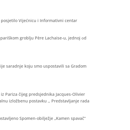
osjetilo Vijećnicu i Informativni centar
pariškom groblju Père Lachaise-u, jednoj оd
nije saradnje koju smo uspostavili sa Gradom
iz Pariza čijeg predsjednika Jacques-Olivier
lnu izložbenu postavku ,, Predstavljanje rada
 postavljeno Spomen-obilježje „Kamen spavač“