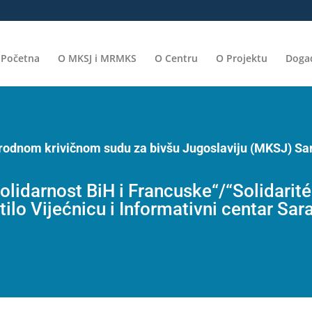
Početna
O MKSJ i MRMKS
O Centru
O Projektu
Događ
arodnom krivičnom sudu za bivšu Jugoslaviju (MKSJ) Sa
idarnost BiH i Francuske“/“Solidarité 
ilo Vijećnicu i Informativni centar Sar