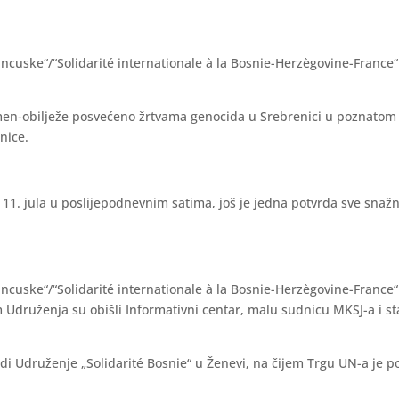
uske“/“Solidarité internationale à la Bosnie-Herzègovine-France“ p
omen-obilježe posvećeno žrtvama genocida u Srebrenici u poznatom 
nice.
 11. jula u poslijepodnevnim satima, još je jedna potvrda sve snaž
uske“/“Solidarité internationale à la Bosnie-Herzègovine-France“ 
Udruženja su obišli Informativni centar, malu sudnicu MKSJ-a i sta
 vodi Udruženje „Solidarité Bosnie“ u Ženevi, na čijem Trgu UN-a je