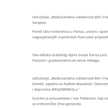
Udruženje „Međunarodna solidarnost BiH i Franc
Sarajevo
Pored Ulice Srebrenica u Parizu, uskoro i sp
najposjećenijih znamenosti francuske prijestol
Ova odluka Gradskog vijeća Grada Pariza juče,
Parizom i gradonačelnicom Anne Hidalgo.
Udruženje „Međunarodna solidarnost BiH i Franc
Davida, zajedno sa Nađom Mazalović, članicom 
i doprinosa MKSJ/MRMKSJ-a.’’
Susretu je prisustvovao i Ivar Petterson, koji
za srebreničke žrtve genocida.