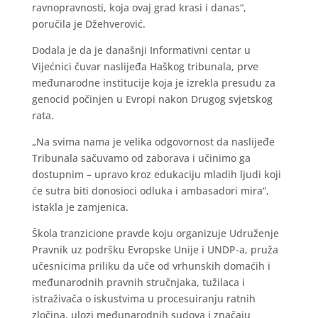
ravnopravnosti, koja ovaj grad krasi i danas“,
poručila je Džehverović.
Dodala je da je današnji Informativni centar u
Vijećnici čuvar naslijeđa Haškog tribunala, prve
međunarodne institucije koja je izrekla presudu za
genocid počinjen u Evropi nakon Drugog svjetskog
rata.
„Na svima nama je velika odgovornost da naslijeđe
Tribunala sačuvamo od zaborava i učinimo ga
dostupnim – upravo kroz edukaciju mladih ljudi koji
će sutra biti donosioci odluka i ambasadori mira“,
istakla je zamjenica.
Škola tranzicione pravde koju organizuje Udruženje
Pravnik uz podršku Evropske Unije i UNDP-a, pruža
učesnicima priliku da uče od vrhunskih domaćih i
međunarodnih pravnih stručnjaka, tužilaca i
istraživača o iskustvima u procesuiranju ratnih
zločina, ulozi međunarodnih sudova i značaju