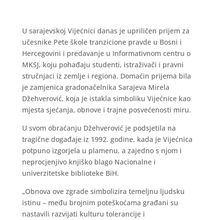
U sarajevskoj Vijećnici danas je upriličen prijem za
učesnike Pete škole tranzicione pravde u Bosni i
Hercegovini i predavanje u Informativnom centru o
MKSJ, koju pohađaju studenti, istraživači i pravni
stručnjaci iz zemlje i regiona. Domaćin prijema bila
je zamjenica gradonačelnika Sarajeva Mirela
Džehverović, koja je istakla simboliku Vijećnice kao
mjesta sjećanja, obnove i trajne posvećenosti miru.
U svom obraćanju Džehverović je podsjetila na
tragične događaje iz 1992. godine, kada je Vijećnica
potpuno izgorjela u plamenu, a zajedno s njom i
neprocjenjivo knjiško blago Nacionalne i
univerzitetske biblioteke BiH.
„Obnova ove zgrade simbolizira temeljnu ljudsku
istinu – među brojnim poteškoćama građani su
nastavili razvijati kulturu tolerancije i