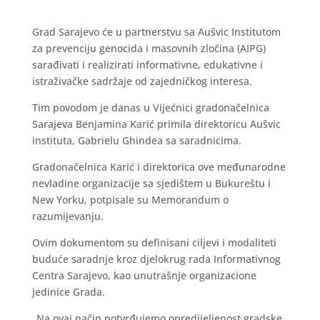
Grad Sarajevo će u partnerstvu sa Aušvic Institutom
za prevenciju genocida i masovnih zločina (AIPG)
sarađivati i realizirati informativne, edukativne i
istraživačke sadržaje od zajedničkog interesa.
Tim povodom je danas u Vijećnici gradonačelnica
Sarajeva Benjamina Karić primila direktoricu Aušvic
instituta, Gabrielu Ghindea sa saradnicima.
Gradonačelnica Karić i direktorica ove međunarodne
nevladine organizacije sa sjedištem u Bukureštu i
New Yorku, potpisale su Memorandum o
razumijevanju.
Ovim dokumentom su definisani ciljevi i modaliteti
buduće saradnje kroz djelokrug rada Informativnog
Centra Sarajevo, kao unutrašnje organizacione
jedinice Grada.
„Na ovaj način potvrđujemo opredijeljenost gradske