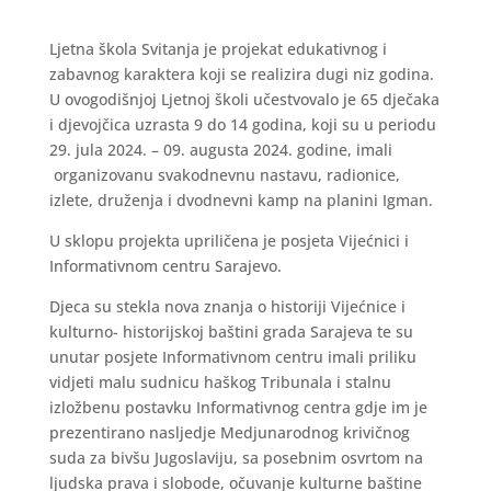
Ljetna škola Svitanja je projekat edukativnog i
zabavnog karaktera koji se realizira dugi niz godina.
U ovogodišnjoj Ljetnoj školi učestvovalo je 65 dječaka
i djevojčica uzrasta 9 do 14 godina, koji su u periodu
29. jula 2024. – 09. augusta 2024. godine, imali
organizovanu svakodnevnu nastavu, radionice,
izlete, druženja i dvodnevni kamp na planini Igman.
U sklopu projekta upriličena je posjeta Vijećnici i
Informativnom centru Sarajevo.
Djeca su stekla nova znanja o historiji Vijećnice i
kulturno- historijskoj baštini grada Sarajeva te su
unutar posjete Informativnom centru imali priliku
vidjeti malu sudnicu haškog Tribunala i stalnu
izložbenu postavku Informativnog centra gdje im je
prezentirano nasljedje Medjunarodnog krivičnog
suda za bivšu Jugoslaviju, sa posebnim osvrtom na
ljudska prava i slobode, očuvanje kulturne baštine