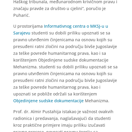
Haškog tribunala, međunarodnom krivičnom pravu i
značaju pravde za društvo u cjelini“, poručio je
Puharić.
U prostorijama
Informativnog centra o MKSJ-u u
Sarajevu
studenti su dobili priliku upoznati se sa
pravno utvrđenim činjenicama na osnovu kojih su
presuđeni ratni zločini na području bivše Jugoslavije
za teške povrede humanitarnog prava, kao i sa
korištenjem Objedinjene sudske dokumentacije
Mehanizma. studenti su dobili priliku upoznati se sa
pravno utvrđenim činjenicama na osnovu kojih su
presuđeni ratni zločini na području bivše Jugoslavije
za teške povrede humanitarnog prava, kao i
upoznati se pobliže održali sa korištenjem
Objedinjene sudske dokumentacije
Mehanizma.
Prof. dr. Almir Pustahija istakao je važnost ovakvih
radionica i predavanja, naglašavajući da studenti
kroz praktične primjere imaju priliku izučavati
pravne procese, povezati pravnu teoriju sa