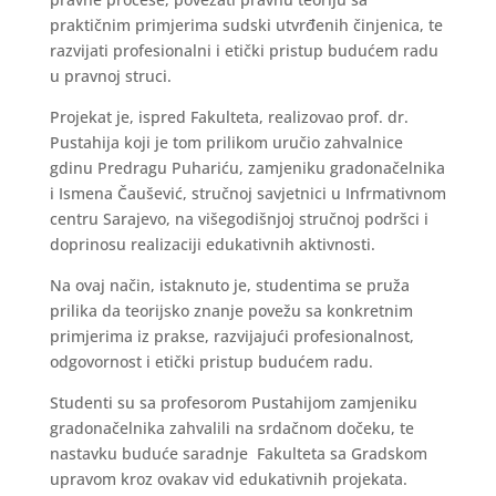
praktičnim primjerima sudski utvrđenih činjenica, te
razvijati profesionalni i etički pristup budućem radu
u pravnoj struci.
Projekat je, ispred Fakulteta, realizovao prof. dr.
Pustahija koji je tom prilikom uručio zahvalnice
gdinu Predragu Puhariću, zamjeniku gradonačelnika
i Ismena Čaušević, stručnoj savjetnici u Infrmativnom
centru Sarajevo, na višegodišnjoj stručnoj podršci i
doprinosu realizaciji edukativnih aktivnosti.
Na ovaj način, istaknuto je, studentima se pruža
prilika da teorijsko znanje povežu sa konkretnim
primjerima iz prakse, razvijajući profesionalnost,
odgovornost i etički pristup budućem radu.
Studenti su sa profesorom Pustahijom zamjeniku
gradonačelnika zahvalili na srdačnom dočeku, te
nastavku buduće saradnje Fakulteta sa Gradskom
upravom kroz ovakav vid edukativnih projekata.