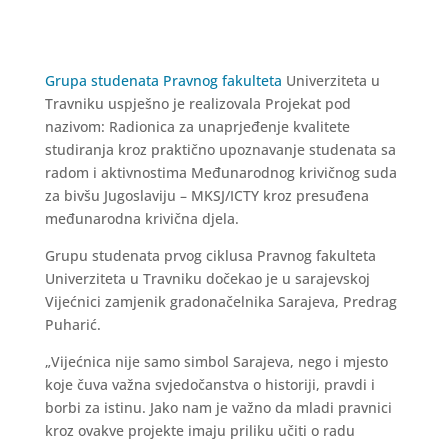
Grupa studenata Pravnog fakulteta
Univerziteta u
Travniku uspješno je realizovala Projekat pod
nazivom: Radionica za unaprjeđenje kvalitete
studiranja kroz praktično upoznavanje studenata sa
radom i aktivnostima Međunarodnog krivičnog suda
za bivšu Jugoslaviju – MKSJ/ICTY kroz presuđena
međunarodna krivična djela.
Grupu studenata prvog ciklusa Pravnog fakulteta
Univerziteta u Travniku dočekao je u sarajevskoj
Vijećnici zamjenik gradonačelnika Sarajeva, Predrag
Puharić.
„Vijećnica nije samo simbol Sarajeva, nego i mjesto
koje čuva važna svjedočanstva o historiji, pravdi i
borbi za istinu. Jako nam je važno da mladi pravnici
kroz ovakve projekte imaju priliku učiti o radu