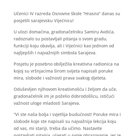
Učenici IV razreda Osnovne škole “Hrasno” danas su
posjetili sarajevsku Vijećnicu!
U ulozi domaćina, gradonačelniku Samiru Avdića,
radoznalo su postavljali pitanja o svom gradu,
funkciji koju obavlja, ali i Vijećnici kao jednom od
najljepših i najvažnijih simbola Sarajeva.
Posjetu je posebno obilježila kreativna radionica na
kojoj su vršnjacima širom svijeta napisali poruke
mira, slobode i važnosti prava svakog djeteta.
Oduševljen njihovom kreativnošću i željom da uče,
gradonačelnik im je poželio dobrodošlicu, ističući
važnost uloge mladosti Sarajeva.
“Vi ste naša bolja i svjetlija budućnost! Poruke mira i
slobode koje ste napisali su najvažnija lekcija koju
od vas, mi stariji, treba da učimo. Nastavite
postavljati pitanja, ulagati u svoje obrazovanje, jer je