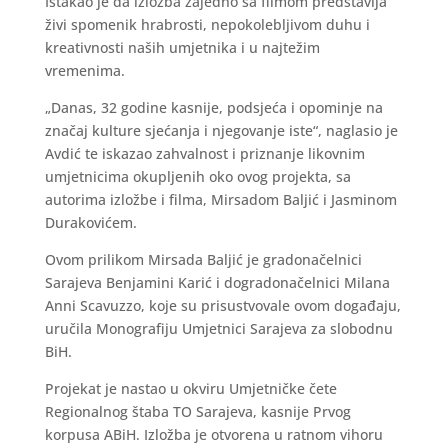
Istakao je da izložba zajedno sa filmom predstavlja
živi spomenik hrabrosti, nepokolebljivom duhu i
kreativnosti naših umjetnika i u najtežim
vremenima.
„Danas, 32 godine kasnije, podsjeća i opominje na
značaj kulture sjećanja i njegovanje iste“, naglasio je
Avdić te iskazao zahvalnost i priznanje likovnim
umjetnicima okupljenih oko ovog projekta, sa
autorima izložbe i filma, Mirsadom Baljić i Jasminom
Durakovićem.
Ovom prilikom Mirsada Baljić je gradonačelnici
Sarajeva Benjamini Karić i dogradonačelnici Milana
Anni Scavuzzo, koje su prisustvovale ovom događaju,
uručila Monografiju Umjetnici Sarajeva za slobodnu
BiH.
Projekat je nastao u okviru Umjetničke čete
Regionalnog štaba TO Sarajeva, kasnije Prvog
korpusa ABiH. Izložba je otvorena u ratnom vihoru