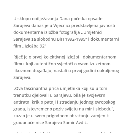
U sklopu obilježavanja Dana početka opsade
Sarajeva danas je u Vijećnici predstavljena javnosti
dokumentarna izložba fotografija ,,Umjetnici
Sarajeva za slobodnu BiH 1992-1995” i dokumentarni
film ,,Izložba 92”
Riječ je o prvoj kolektivnoj izložbi i dokumentarnom
filmu, koji autentično svjedoči o ovom izuzetnom
likovnom događaju, nastali u prvoj godini opkoljenog
Sarajeva.
„Ova fascinantna priča umjetnika koji su u tom
trenutku djelovali u Sarajevu, bila je svojevsrni
antiratni krik o patnji i stradanju jednog evropskog
grada, istovremeno poziv svijetu na mir i slobodu”,
kazao je u svom prigodnom obraćanju zamjenik
gradonačelnice Sarajeva Samir Avdić.