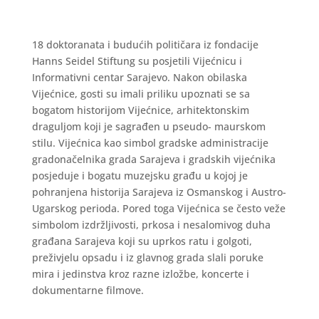
18 doktoranata i budućih političara iz fondacije
Hanns Seidel Stiftung su posjetili Vijećnicu i
Informativni centar Sarajevo. Nakon obilaska
Vijećnice, gosti su imali priliku upoznati se sa
bogatom historijom Vijećnice, arhitektonskim
draguljom koji je sagrađen u pseudo- maurskom
stilu. Vijećnica kao simbol gradske administracije
gradonačelnika grada Sarajeva i gradskih vijećnika
posjeduje i bogatu muzejsku građu u kojoj je
pohranjena historija Sarajeva iz Osmanskog i Austro-
Ugarskog perioda. Pored toga Vijećnica se često veže
simbolom izdržljivosti, prkosa i nesalomivog duha
građana Sarajeva koji su uprkos ratu i golgoti,
preživjelu opsadu i iz glavnog grada slali poruke
mira i jedinstva kroz razne izložbe, koncerte i
dokumentarne filmove.