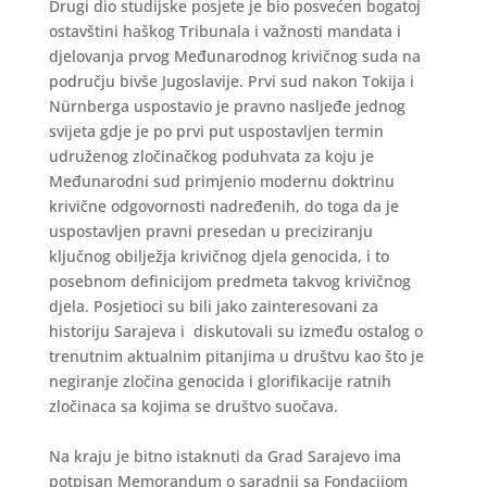
Drugi dio studijske posjete je bio posvećen bogatoj
ostavštini haškog Tribunala i važnosti mandata i
djelovanja prvog Međunarodnog krivičnog suda na
području bivše Jugoslavije. Prvi sud nakon Tokija i
Nürnberga uspostavio je pravno nasljeđe jednog
svijeta gdje je po prvi put uspostavljen termin
udruženog zločinačkog poduhvata za koju je
Međunarodni sud primjenio modernu doktrinu
krivične odgovornosti nadređenih, do toga da je
uspostavljen pravni presedan u preciziranju
ključnog obilježja krivičnog djela genocida, i to
posebnom definicijom predmeta takvog krivičnog
djela. Posjetioci su bili jako zainteresovani za
historiju Sarajeva i diskutovali su između ostalog o
trenutnim aktualnim pitanjima u društvu kao što je
negiranje zločina genocida i glorifikacije ratnih
zločinaca sa kojima se društvo suočava.
Na kraju je bitno istaknuti da Grad Sarajevo ima
potpisan Memorandum o saradnji sa Fondacijom