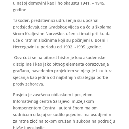
u našoj domovini kao i holokaustu 1941. – 1945.
godine.
Također, predstavnici udruženja su upoznali
predsjedavajućeg Gradskog vijeća da će u školama
širom Kraljevine Norveške, učenici imati priliku da
uče o ratnim zločinima koji su počinjeni u Bosni i
Hercegovini u periodu od 1992. -1995. godine.
Osvrćući se na bitnost historije kao akademske
discipline i kao jako bitnog elementa obrazovanja
građana, navedenim projektom se njeguje i kultura
sjećanja kao jedna od najbitnijih strategija borbe
protiv zaborava.
Posjeta je završena obilaskom i posjetom
Infomativnog centra Sarajevo, muzejskom
komponentom Centra i autentičnom malom
sudnicom u kojoj se sudilo pojedincima osudjenim
za ratne zločina tokom oružanih sukoba na području
bivše Jugoslavije.