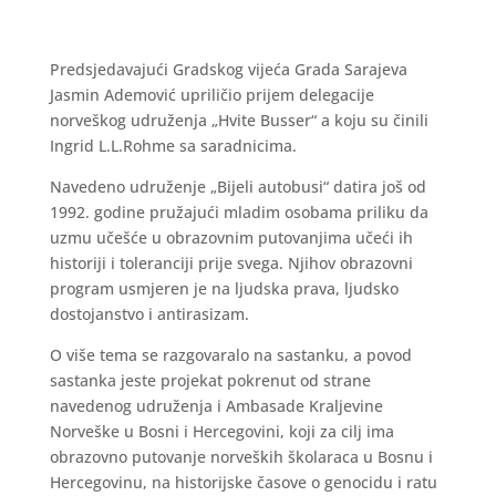
Predsjedavajući Gradskog vijeća Grada Sarajeva
Jasmin Ademović upriličio prijem delegacije
norveškog udruženja „Hvite Busser“ a koju su činili
Ingrid L.L.Rohme sa saradnicima.
Navedeno udruženje „Bijeli autobusi“ datira još od
1992. godine pružajući mladim osobama priliku da
uzmu učešće u obrazovnim putovanjima učeći ih
historiji i toleranciji prije svega. Njihov obrazovni
program usmjeren je na ljudska prava, ljudsko
dostojanstvo i antirasizam.
O više tema se razgovaralo na sastanku, a povod
sastanka jeste projekat pokrenut od strane
navedenog udruženja i Ambasade Kraljevine
Norveške u Bosni i Hercegovini, koji za cilj ima
obrazovno putovanje norveških školaraca u Bosnu i
Hercegovinu, na historijske časove o genocidu i ratu