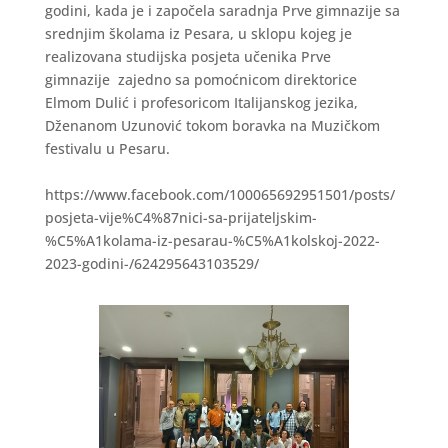
godini, kada je i započela saradnja Prve gimnazije sa
srednjim školama iz Pesara, u sklopu kojeg je
realizovana studijska posjeta učenika Prve
gimnazije zajedno sa pomoćnicom direktorice
Elmom Dulić i profesoricom Italijanskog jezika,
Dženanom Uzunović tokom boravka na Muzičkom
festivalu u Pesaru.
https://www.facebook.com/100065692951501/posts/
posjeta-vije%C4%87nici-sa-prijateljskim-
%C5%A1kolama-iz-pesarau-%C5%A1kolskoj-2022-
2023-godini-/624295643103529/