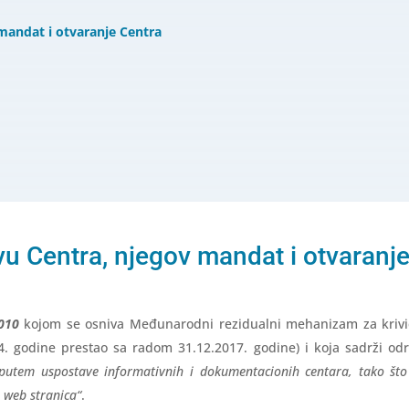
mandat i otvaranje Centra
u Centra, njegov mandat i otvaranj
2010
kojom se osniva Međunarodni rezidualni mehanizam za kriv
4. godine prestao sa radom 31.12.2017. godine) i koja sadrži o
 putem uspostave informativnih i dokumentacionih centara, tako št
h web stranica“
.