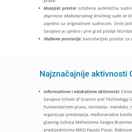
prava.
Muzejski prostor
(izložena autentična sudni
doprinosa Međunarodnog krivičnog suda za biv
zajedno sa originalnom sudnicom, činiti je
Sarajevo je ujedno i prvi grad poslije Nürnbe
Službene prostorije:
kancelarijski prostor za 
Najznačajnije aktivnosti 
Informativne i edukativne aktivnosti:
Centa
Sarajevo School of Science and Technology-
humanitarnom pravu, osnivanju, mandatu, na
organizuje predavanja, međunarodne konfere
glavnog tužioca Mehanizma Sergea Brammert
predsjednicima MKSJ Fausto Pocar, Robinson