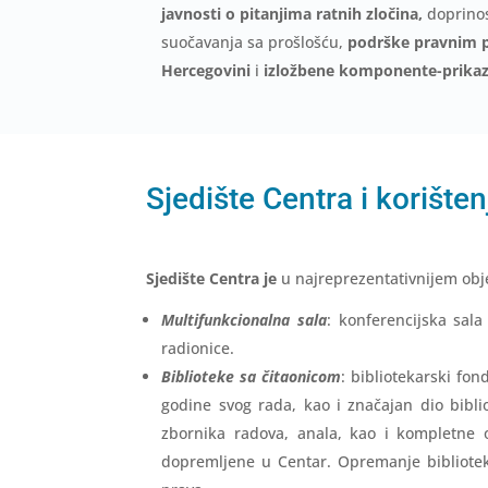
javnosti o pitanjima ratnih zločina,
doprinos
suočavanja sa prošlošću,
podrške pravnim p
Hercegovini
i
izložbene komponente-prikaza
Sjedište Centra i korište
Sjedište Centra je
u najreprezentativnijem ob
Multifunkcionalna sala
: konferencijska sala
radionice.
Biblioteke sa čitaonicom
: bibliotekarski fo
godine svog rada, kao i značajan dio biblio
zbornika radova, anala, kao i kompletne o
dopremljene u Centar. Opremanje bibliotek