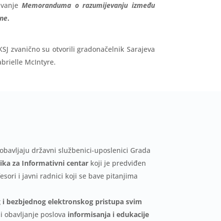
sivanje
Memoranduma o razumijevanju između
ine
.
KSJ zvanično su otvorili gradonačelnik Sarajeva
brielle McIntyre.
 obavljaju državni službenici-uposlenici Grada
ka za Informativni centar
koji je predviđen
sori i javni radnici koji se bave pitanjima
g i bezbjednog elektronskog pristupa svim
 i obavljanje poslova
informisanja i edukacije