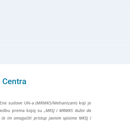
e Centra
ične sudove UN-a (MRMKS/Mehanizam) koji je
dredbu prema kojoj su
„MKSJ i MRMKS dužni da
o će im omogućiti pristup javnim spisima MKSJ i