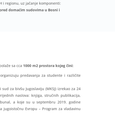
H i regionu, uz jačanje komponenti:
a pred domaćim sudovima u Bosni i
polaže sa cca
1000 m2 prostora kojeg čini:
 organizuju predavanja za studente i različite
i sud za bivšu Jugoslaviju (MKSJ) izrekao za 24
ijednih naslova: knjiga, stručnih publikacija,
Tribunal, a koje su u septembru 2019. godine
za jugoistočnu Evropu – Program za vladavinu