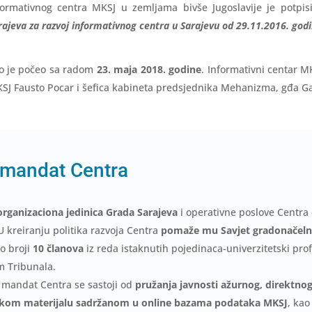
formativnog centra MKSJ u zemljama bivše Jugoslavije je potpi
arajeva za razvoj informativnog centra u Sarajevu od 29.11.2016. god
no je počeo sa radom
23. maja 2018. godine
. Informativni centar M
KSJ Fausto Pocar i šefica kabineta predsjednika Mehanizma, gđa Ga
i mandat Centra
organizaciona jedinica Grada Sarajeva
i operativne poslove Centra
 U kreiranju politika razvoja Centra
pomaže mu Savjet gradonačelni
o broji
10 članova
iz reda istaknutih pojedinaca-univerzitetski profe
m Tribunala.
andat Centra se sastoji od
pružanja javnosti ažurnog, direktno
vskom materijalu sadržanom u online bazama podataka MKSJ
, kao