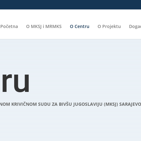
Početna
O MKSJ i MRMKS
O Centru
O Projektu
Događ
ru
M KRIVIČNOM SUDU ZA BIVŠU JUGOSLAVIJU (MKSJ) SARAJEV