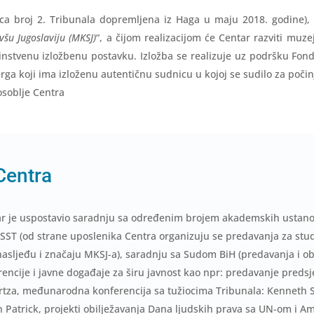
ca broj 2. Tribunala dopremljena iz Haga u maju 2018. godine), 
šu Jugoslaviju (MKSJ)
“, a čijom realizacijom će Centar razviti muze
dinstvenu izložbenu postavku. Izložba se realizuje uz podršku Fon
rga koji ima izloženu autentičnu sudnicu u kojoj se sudilo za počin
osoblje Centra
Centra
r je uspostavio saradnju sa određenim brojem akademskih ustanova
SSST (od strane uposlenika Centra organizuju se predavanja za st
sljeđu i značaju MKSJ-a), saradnju sa Sudom BiH (predavanja i ob
ncije i javne događaje za širu javnost kao npr: predavanje pre
za, međunarodna konferencija sa tužiocima Tribunala: Kenneth S
 Patrick, projekti obilježavanja Dana ljudskih prava sa UN-om i A