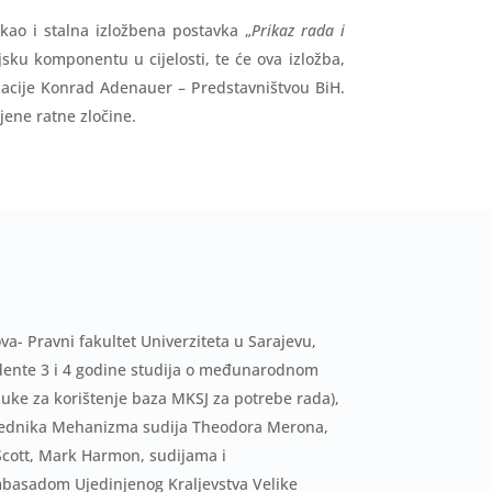
kao i stalna izložbena postavka „
Prikaz rada i
jsku komponentu u cijelosti, te će ova izložba,
dacije Konrad Adenauer – Predstavništvou BiH.
jene ratne zločine.
- Pravni fakultet Univerziteta u Sarajevu,
udente 3 i 4 godine studija o međunarodnom
uke za korištenje baza MKSJ za potrebe rada),
dsjednika Mehanizma sudija Theodora Merona,
cott, Mark Harmon, sudijama i
mbasadom Ujedinjenog Kraljevstva Velike