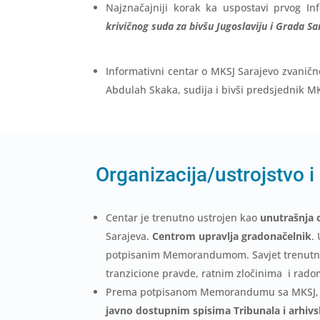
Najznačajniji korak ka uspostavi prvog In
krivičnog suda za bivšu Jugoslaviju i Grada S
Informativni centar o MKSJ Sarajevo zvanič
Abdulah Skaka, sudija i bivši predsjednik M
Organizacija/ustrojstvo 
Centar je trenutno ustrojen kao
unutrašnja 
Sarajeva.
Centrom upravlja gradonačelnik
.
potpisanim Memorandumom. Savjet trenutn
tranzicione pravde, ratnim zločinima i rado
Prema potpisanom Memorandumu sa MKSJ, m
javno dostupnim spisima Tribunala i arhi