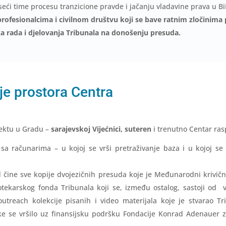
eći time procesu tranzicione pravde i jačanju vladavine prava u Bi
rofesionalcima i civilnom društvu koji se bave ratnim zločinim
 rada i djelovanja Tribunala na donošenju presuda.
nje prostora Centra
jektu u Gradu –
sarajevskoj Vijećnici, suteren
i trenutno Centar ras
 sa računarima – u kojoj se vrši pretraživanje baza i u kojoj se
nd čine sve kopije dvojezičnih presuda koje je Međunarodni krivičn
tekarskog fonda Tribunala koji se, između ostalog, sastoji od vr
utreach kolekcije pisanih i video materijala koje je stvarao 
e se vršilo uz finansijsku podršku Fondacije Konrad Adenauer 